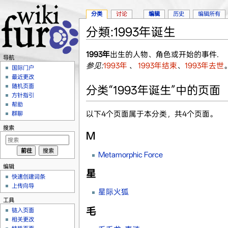
分类
讨论
编辑
历史
编辑所有
分類:1993年诞生
跳转至：
导航
、
搜索
1993年
出生的人物、角色或开始的事件.
导航
参见:
1993年
、
1993年结束
、
1993年去世
国际门户
最近更改
随机页面
分类“1993年诞生”中的页面
方针指引
帮助
以下4个页面属于本分类，共4个页面。
群聊
搜索
M
Metamorphic Force
编辑
星
快速创建词条
上传向导
星际火狐
工具
毛
链入页面
相关更改