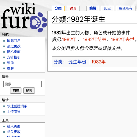
分类
讨论
编辑
历史
编辑所有
分類:1982年诞生
跳转至：
导航
、
搜索
1982年
出生的人物、角色或开始的事件.
导航
参见:
1982年
、
1982年结束
、
1982年去世
国际门户
最近更改
本分类目前未包含页面或媒体文件。
随机页面
方针指引
分类
：
诞生年份
1982年
帮助
群聊
搜索
编辑
快速创建词条
上传向导
工具
链入页面
相关更改