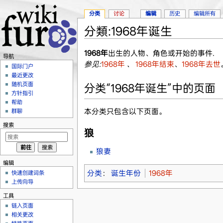
分类
讨论
编辑
历史
编辑所有
分類:1968年诞生
跳转至：
导航
、
搜索
1968年
出生的人物、角色或开始的事件.
导航
参见:
1968年
、
1968年结束
、
1968年去世
国际门户
最近更改
随机页面
分类“1968年诞生”中的页面
方针指引
帮助
本分类只包含以下页面。
群聊
搜索
狼
狼妻
编辑
分类
：
诞生年份
1968年
快速创建词条
上传向导
工具
链入页面
相关更改