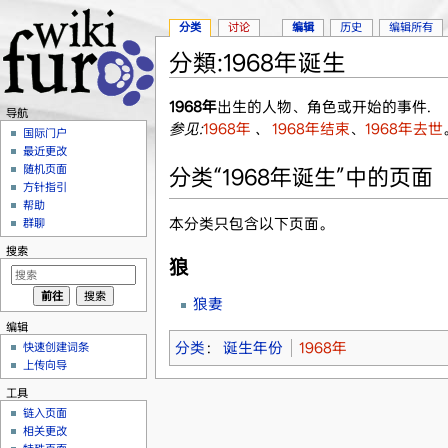
分类
讨论
编辑
历史
编辑所有
分類:1968年诞生
跳转至：
导航
、
搜索
1968年
出生的人物、角色或开始的事件.
导航
参见:
1968年
、
1968年结束
、
1968年去世
国际门户
最近更改
随机页面
分类“1968年诞生”中的页面
方针指引
帮助
本分类只包含以下页面。
群聊
搜索
狼
狼妻
编辑
分类
：
诞生年份
1968年
快速创建词条
上传向导
工具
链入页面
相关更改