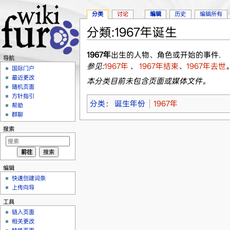
分类
讨论
编辑
历史
编辑所有
分類:1967年诞生
跳转至：
导航
、
搜索
1967年
出生的人物、角色或开始的事件.
导航
参见:
1967年
、
1967年结束
、
1967年去世
国际门户
最近更改
本分类目前未包含页面或媒体文件。
随机页面
方针指引
分类
：
诞生年份
1967年
帮助
群聊
搜索
编辑
快速创建词条
上传向导
工具
链入页面
相关更改