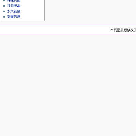
特殊页面
打印版本
永久链接
页面信息
本页面最后修改于20