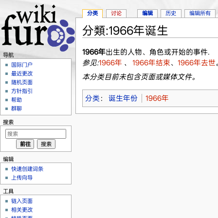
分类
讨论
编辑
历史
编辑所有
分類:1966年诞生
跳转至：
导航
、
搜索
1966年
出生的人物、角色或开始的事件.
导航
参见:
1966年
、
1966年结束
、
1966年去世
国际门户
最近更改
本分类目前未包含页面或媒体文件。
随机页面
方针指引
分类
：
诞生年份
1966年
帮助
群聊
搜索
编辑
快速创建词条
上传向导
工具
链入页面
相关更改