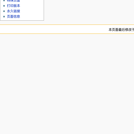
特殊页面
打印版本
永久链接
页面信息
本页面最后修改于20