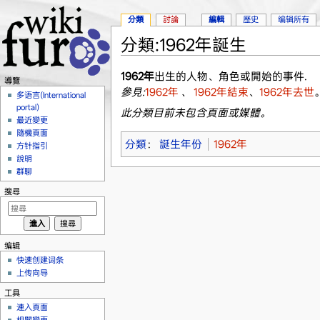
分類
討論
編輯
歷史
编辑所有
分類:1962年誕生
跳到：
導覽
、
搜尋
1962年
出生的人物、角色或開始的事件.
導覽
參見:
1962年
、
1962年結束
、
1962年去世
多语言(International
portal)
此分類目前未包含頁面或媒體。
最近變更
隨機頁面
分類
：
誕生年份
1962年
方针指引
說明
群聊
搜尋
编辑
快速创建词条
上传向导
工具
連入頁面