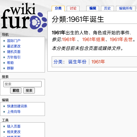
分类
讨论
编辑
历史
编辑所有
分類:1961年诞生
跳转至：
导航
、
搜索
1961年
出生的人物、角色或开始的事件.
导航
参见:
1961年
、
1961年结束
、
1961年去世
国际门户
最近更改
本分类目前未包含页面或媒体文件。
随机页面
方针指引
分类
：
诞生年份
1961年
帮助
群聊
搜索
编辑
快速创建词条
上传向导
工具
链入页面
相关更改