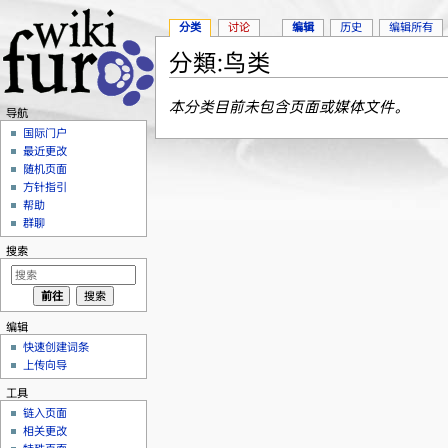
分类
讨论
编辑
历史
编辑所有
分類:鸟类
跳转至：
导航
、
搜索
本分类目前未包含页面或媒体文件。
导航
国际门户
最近更改
随机页面
方针指引
帮助
群聊
搜索
编辑
快速创建词条
上传向导
工具
链入页面
相关更改