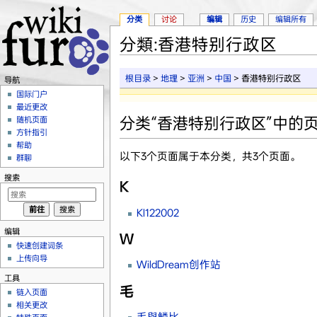
分类
讨论
编辑
历史
编辑所有
分類:香港特别行政区
跳转至：
导航
、
搜索
根目录
>
地理
>
亚洲
>
中国
> 香港特别行政区
导航
国际门户
最近更改
分类“香港特别行政区”中的
随机页面
方针指引
帮助
以下3个页面属于本分类，共3个页面。
群聊
搜索
K
Kl122002
编辑
W
快速创建词条
上传向导
WildDream创作站
工具
毛
链入页面
相关更改
毛與鱗比