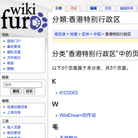
分类
讨论
编辑
历史
编辑所有
分類:香港特别行政区
跳转至：
导航
、
搜索
根目录
>
地理
>
亚洲
>
中国
> 香港特别行政区
导航
国际门户
最近更改
分类“香港特别行政区”中的
随机页面
方针指引
帮助
以下3个页面属于本分类，共3个页面。
群聊
搜索
K
Kl122002
编辑
W
快速创建词条
上传向导
WildDream创作站
工具
毛
链入页面
相关更改
毛與鱗比