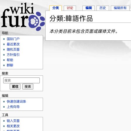
分类
讨论
编辑
历史
编辑所有
分類:韓語作品
跳转至：
导航
、
搜索
本分类目前未包含页面或媒体文件。
导航
国际门户
最近更改
随机页面
方针指引
帮助
群聊
搜索
编辑
快速创建词条
上传向导
工具
链入页面
相关更改