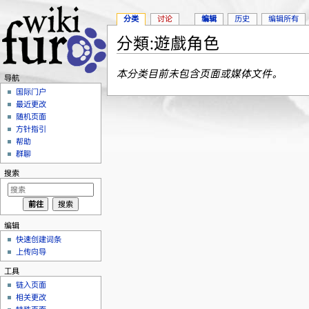
分类
讨论
编辑
历史
编辑所有
分類:遊戲角色
跳转至：
导航
、
搜索
本分类目前未包含页面或媒体文件。
导航
国际门户
最近更改
随机页面
方针指引
帮助
群聊
搜索
编辑
快速创建词条
上传向导
工具
链入页面
相关更改