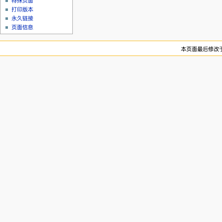
特殊页面
打印版本
永久链接
页面信息
本页面最后修改于20