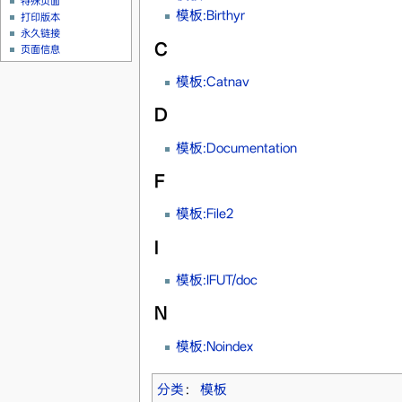
特殊页面
模板:Birthyr
打印版本
永久链接
C
页面信息
模板:Catnav
D
模板:Documentation
F
模板:File2
I
模板:IFUT/doc
N
模板:Noindex
分类
：
模板