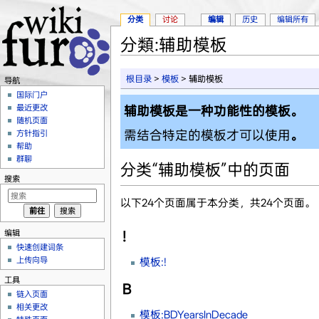
分类
讨论
编辑
历史
编辑所有
分類:辅助模板
跳转至：
导航
、
搜索
根目录
>
模板
> 辅助模板
导航
国际门户
最近更改
辅助模板是一种功能性的模板。
随机页面
需结合特定的模板才可以使用
。
方针指引
帮助
群聊
分类“辅助模板”中的页面
搜索
以下24个页面属于本分类，共24个页面。
编辑
!
快速创建词条
上传向导
模板:!
工具
B
链入页面
相关更改
模板:BDYearsInDecade