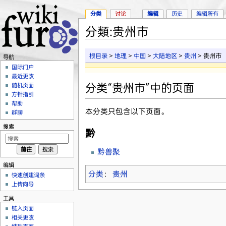
分类
讨论
编辑
历史
编辑所有
分類:贵州市
跳转至：
导航
、
搜索
根目录
>
地理
>
中国
>
大陆地区
>
贵州
> 贵州市
导航
国际门户
最近更改
分类“贵州市”中的页面
随机页面
方针指引
帮助
本分类只包含以下页面。
群聊
搜索
黔
黔兽聚
编辑
分类
：
贵州
快速创建词条
上传向导
工具
链入页面
相关更改