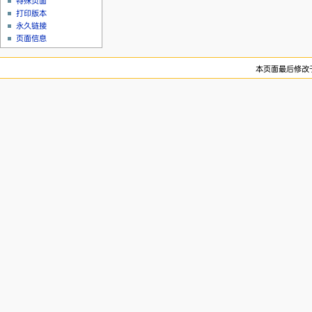
特殊页面
打印版本
永久链接
页面信息
本页面最后修改于20