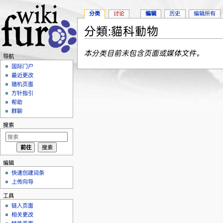
分类
讨论
编辑
历史
编辑所有
分類:貓科動物
跳转至：
导航
、
搜索
本分类目前未包含页面或媒体文件。
导航
国际门户
最近更改
随机页面
方针指引
帮助
群聊
搜索
编辑
快速创建词条
上传向导
工具
链入页面
相关更改