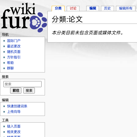
分类
讨论
编辑
历史
编辑所有
分類:论文
跳转至：
导航
、
搜索
本分类目前未包含页面或媒体文件。
导航
国际门户
最近更改
随机页面
方针指引
帮助
群聊
搜索
编辑
快速创建词条
上传向导
工具
链入页面
相关更改