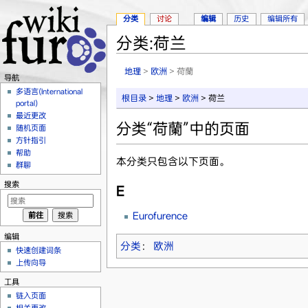
分类
讨论
编辑
历史
编辑所有
分类:荷兰
跳转至：
导航
、
搜索
地理
>
欧洲
> 荷蘭
导航
多语言(International
根目录
>
地理
>
欧洲
> 荷兰
portal)
最近更改
分类“荷蘭”中的页面
随机页面
方针指引
帮助
本分类只包含以下页面。
群聊
搜索
E
Eurofurence
编辑
分类
：
欧洲
快速创建词条
上传向导
工具
链入页面