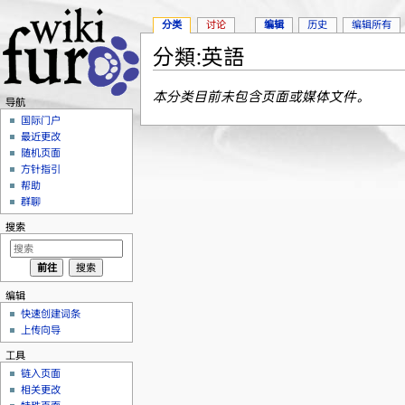
分类
讨论
编辑
历史
编辑所有
分類:英語
跳转至：
导航
、
搜索
本分类目前未包含页面或媒体文件。
导航
国际门户
最近更改
随机页面
方针指引
帮助
群聊
搜索
编辑
快速创建词条
上传向导
工具
链入页面
相关更改