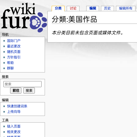
分类
讨论
编辑
历史
编辑所有
分類:美国作品
跳转至：
导航
、
搜索
本分类目前未包含页面或媒体文件。
导航
国际门户
最近更改
随机页面
方针指引
帮助
群聊
搜索
编辑
快速创建词条
上传向导
工具
链入页面
相关更改