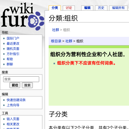
分类
讨论
编辑
历史
编辑所有
分類:组织
跳转至：
导航
、
搜索
社群
> 组织
导航
国际门户
根目录
>
社群
> 组织
最近更改
随机页面
组织分为营利性企业和个人社团
。
方针指引
帮助
组织
分类下不应该有任何词条。
群聊
搜索
编辑
快速创建词条
上传向导
子分类
工具
链入页面
相关更改
本分类有以下2个子分类，共有2个子分类