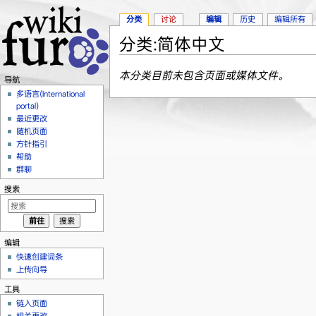
分类
讨论
编辑
历史
编辑所有
分类:简体中文
跳转至：
导航
、
搜索
本分类目前未包含页面或媒体文件。
导航
多语言(International
portal)
最近更改
随机页面
方针指引
帮助
群聊
搜索
编辑
快速创建词条
上传向导
工具
链入页面