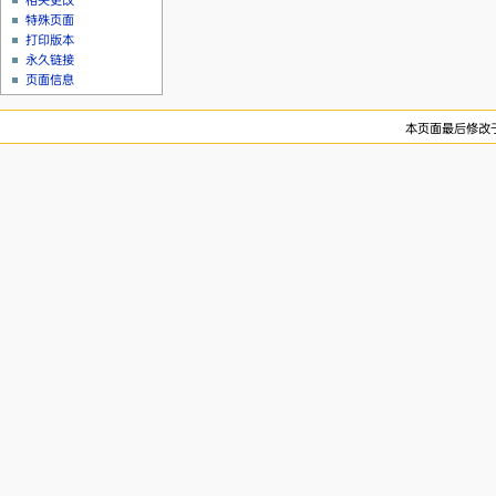
相关更改
特殊页面
打印版本
永久链接
页面信息
本页面最后修改于20