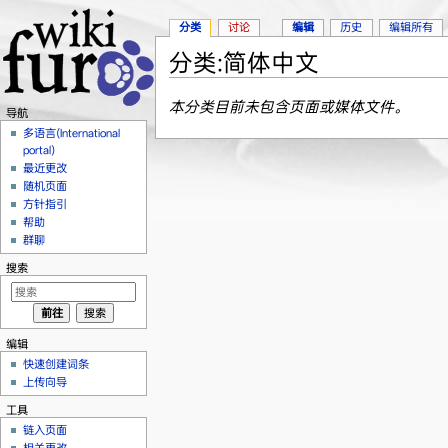
分类
讨论
编辑
历史
编辑所有
分类:简体中文
跳转至：
导航
、
搜索
本分类目前未包含页面或媒体文件。
导航
多语言(International
portal)
最近更改
随机页面
方针指引
帮助
群聊
搜索
编辑
快速创建词条
上传向导
工具
链入页面