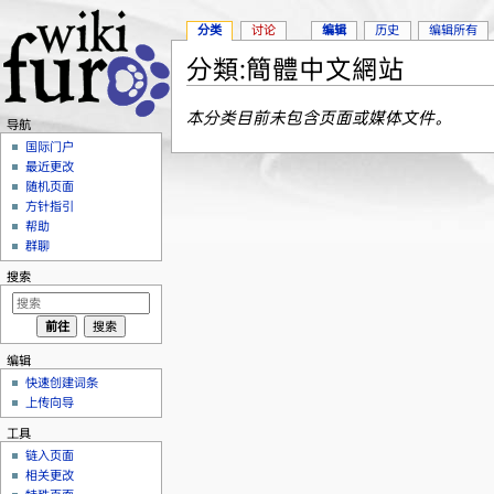
分类
讨论
编辑
历史
编辑所有
分類:簡體中文網站
跳转至：
导航
、
搜索
本分类目前未包含页面或媒体文件。
导航
国际门户
最近更改
随机页面
方针指引
帮助
群聊
搜索
编辑
快速创建词条
上传向导
工具
链入页面
相关更改