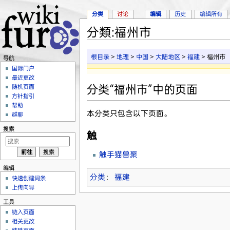
分类
讨论
编辑
历史
编辑所有
分類:福州市
跳转至：
导航
、
搜索
根目录
>
地理
>
中国
>
大陆地区
>
福建
> 福州市
导航
国际门户
最近更改
分类“福州市”中的页面
随机页面
方针指引
帮助
本分类只包含以下页面。
群聊
搜索
触
触手猫兽聚
编辑
分类
：
福建
快速创建词条
上传向导
工具
链入页面
相关更改