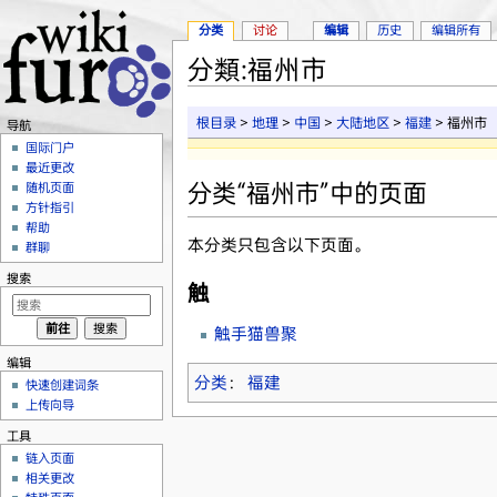
分类
讨论
编辑
历史
编辑所有
分類:福州市
跳转至：
导航
、
搜索
根目录
>
地理
>
中国
>
大陆地区
>
福建
> 福州市
导航
国际门户
最近更改
分类“福州市”中的页面
随机页面
方针指引
帮助
本分类只包含以下页面。
群聊
搜索
触
触手猫兽聚
编辑
分类
：
福建
快速创建词条
上传向导
工具
链入页面
相关更改