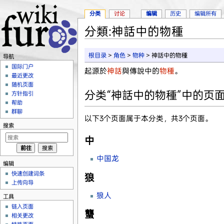
分类
讨论
编辑
历史
编辑所有
分類:神話中的物種
跳转至：
导航
、
搜索
根目录
>
角色
>
物种
> 神話中的物種
导航
国际门户
起源於
神話
與傳說中的
物種
。
最近更改
随机页面
分类“神話中的物種”中的页
方针指引
帮助
群聊
以下3个页面属于本分类，共3个页面。
搜索
中
中国龙
编辑
快速创建词条
狼
上传向导
狼人
工具
链入页面
蠪
相关更改