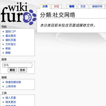
分类
讨论
编辑
历史
编辑所有
分類:社交网络
跳转至：
导航
、
搜索
本分类目前未包含页面或媒体文件。
导航
国际门户
最近更改
随机页面
方针指引
帮助
群聊
搜索
编辑
快速创建词条
上传向导
工具
链入页面
相关更改