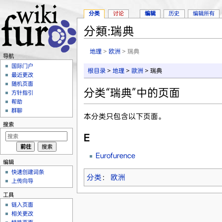
分类
讨论
编辑
历史
编辑所有
分類:瑞典
跳转至：
导航
、
搜索
地理
>
欧洲
> 瑞典
导航
国际门户
根目录
>
地理
>
歐洲
> 瑞典
最近更改
随机页面
分类“瑞典”中的页面
方针指引
帮助
群聊
本分类只包含以下页面。
搜索
E
Eurofurence
编辑
快速创建词条
分类
：
欧洲
上传向导
工具
链入页面
相关更改