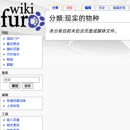
分类
讨论
编辑
历史
编辑所有
分類:现实的物种
跳转至：
导航
、
搜索
本分类目前未包含页面或媒体文件。
导航
国际门户
最近更改
随机页面
方针指引
帮助
群聊
搜索
编辑
快速创建词条
上传向导
工具
链入页面
相关更改