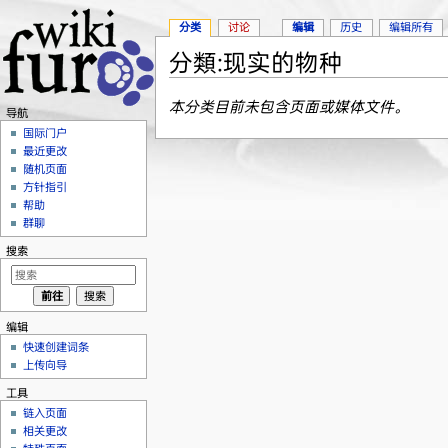
分类
讨论
编辑
历史
编辑所有
分類:现实的物种
跳转至：
导航
、
搜索
本分类目前未包含页面或媒体文件。
导航
国际门户
最近更改
随机页面
方针指引
帮助
群聊
搜索
编辑
快速创建词条
上传向导
工具
链入页面
相关更改