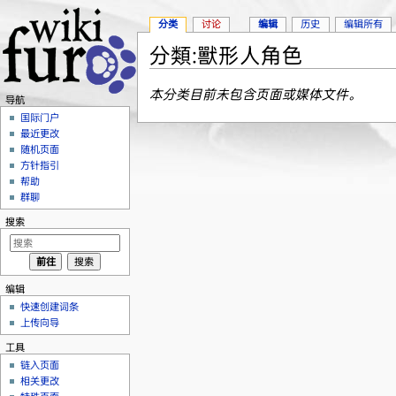
分类
讨论
编辑
历史
编辑所有
分類:獸形人角色
跳转至：
导航
、
搜索
本分类目前未包含页面或媒体文件。
导航
国际门户
最近更改
随机页面
方针指引
帮助
群聊
搜索
编辑
快速创建词条
上传向导
工具
链入页面
相关更改