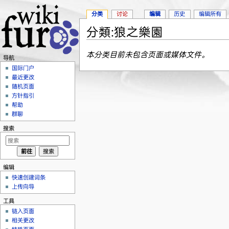
分类
讨论
编辑
历史
编辑所有
分類:狼之樂園
跳转至：
导航
、
搜索
本分类目前未包含页面或媒体文件。
导航
国际门户
最近更改
随机页面
方针指引
帮助
群聊
搜索
编辑
快速创建词条
上传向导
工具
链入页面
相关更改