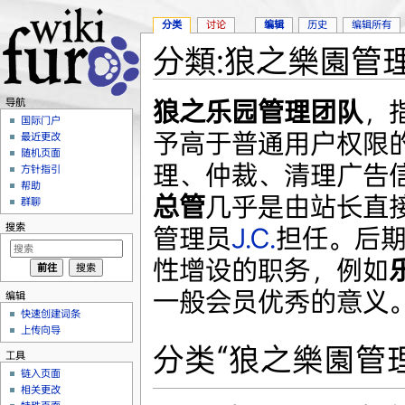
分类
讨论
编辑
历史
编辑所有
分類:狼之樂園管
跳转至：
导航
、
搜索
狼之乐园管理团队
，指
导航
国际门户
予高于普通用户权限
最近更改
随机页面
理、仲裁、清理广告
方针指引
帮助
总管
几乎是由站长直
群聊
搜索
管理员
J.C.
担任。后
性增设的职务，例如
一般会员优秀的意义
编辑
快速创建词条
上传向导
分类“狼之樂園管
工具
链入页面
相关更改