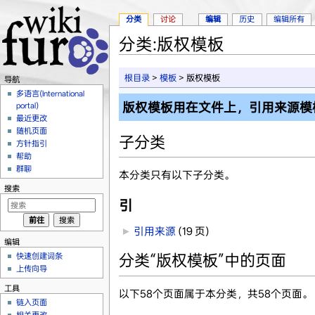
分类
讨论
编辑
历史
编辑所有
分类:版权模板
跳转至：
导航
、
搜索
根目录
>
模板
> 版权模板
导航
多语言(International
版权模板用在文件上，引用来源模
portal)
最近更改
随机页面
子分类
方针指引
帮助
群聊
本分类只有以下子分类。
搜索
引
►
引用来源
‎
(19 页)
编辑
快速创建词条
分类“版权模板”中的页面
上传向导
工具
以下58个页面属于本分类，共58个页面。
链入页面