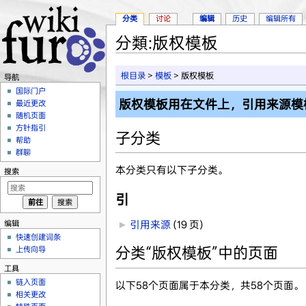
分类
讨论
编辑
历史
编辑所有
分類:版权模板
跳转至：
导航
、
搜索
根目录
>
模板
> 版权模板
导航
国际门户
版权模板用在文件上，引用来源模
最近更改
随机页面
方针指引
子分类
帮助
群聊
本分类只有以下子分类。
搜索
引
编辑
►
引用来源
‎
(19 页)
快速创建词条
分类“版权模板”中的页面
上传向导
工具
链入页面
以下58个页面属于本分类，共58个页面。
相关更改