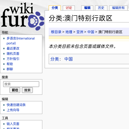
分类
讨论
编辑
历史
编辑所有
分类:澳门特别行政区
跳转至：
导航
、
搜索
根目录
>
地理
>
亚洲
>
中国
> 澳门特别行政区
导航
多语言(International
portal)
本分类目前未包含页面或媒体文件。
最近更改
随机页面
分类
：
中国
方针指引
帮助
群聊
搜索
编辑
快速创建词条
上传向导
工具
链入页面