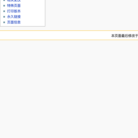
相关更改
特殊页面
打印版本
永久链接
页面信息
本页面最后修改于20