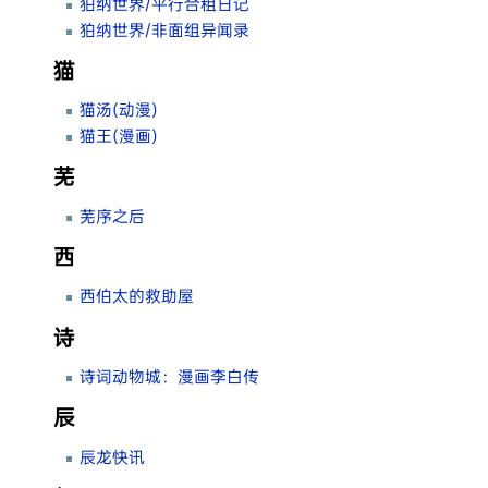
狛纳世界/平行合租日记
狛纳世界/非面组异闻录
猫
猫汤(动漫)
猫王(漫画)
芜
芜序之后
西
西伯太的救助屋
诗
诗词动物城：漫画李白传
辰
辰龙快讯