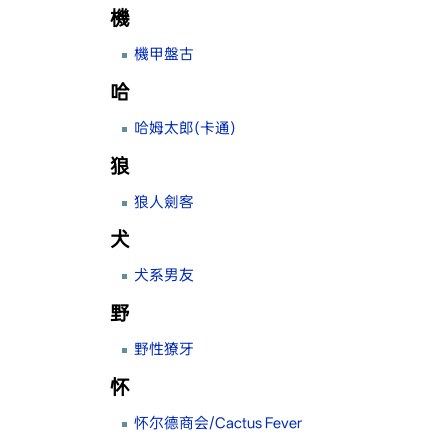
機
機甲盤古
哈
哈姆太郎(卡通)
狼
狼人劍客
犬
犬系男友
野
野性獠牙
怀
怀尔德商会/Cactus Fever