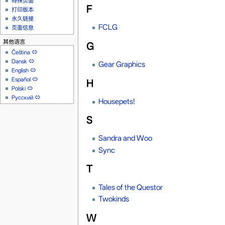
特殊页面
F
打印版本
永久链接
FCLG
页面信息
其他语言
G
Čeština
⇔
Dansk
⇔
Gear Graphics
English
⇔
Español
⇔
H
Polski
⇔
Русский
⇔
Housepets!
S
Sandra and Woo
Sync
T
Tales of the Questor
Twokinds
W