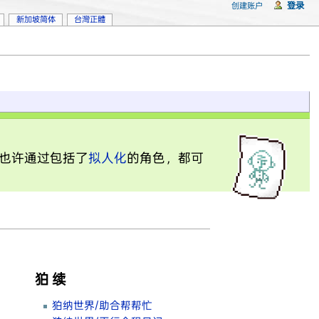
登录
创建账户
新加坡简体
台灣正體
也许通过包括了
拟人化
的角色，都可
狛 续
狛纳世界/助合帮帮忙