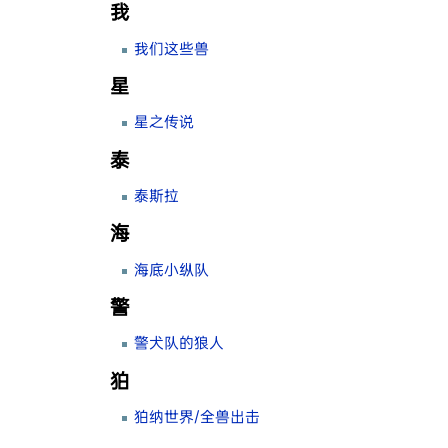
我
我们这些兽
星
星之传说
泰
泰斯拉
海
海底小纵队
警
警犬队的狼人
狛
狛纳世界/全兽出击