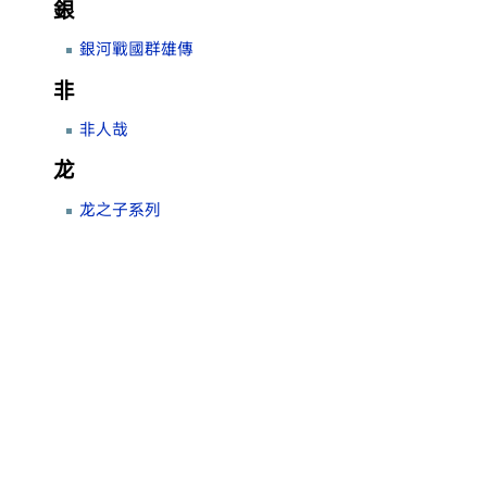
銀
銀河戰國群雄傳
非
非人哉
龙
龙之子系列