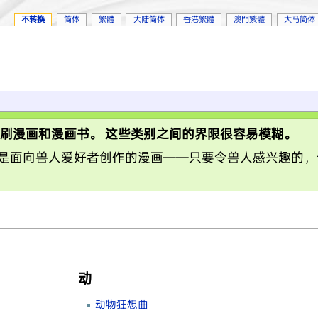
不转换
简体
繁體
大陆简体
香港繁體
澳門繁體
大马简体
印刷漫画和漫画书。 这些类别之间的界限很容易模糊。
是面向兽人爱好者创作的漫画——只要令兽人感兴趣的，
动
动物狂想曲