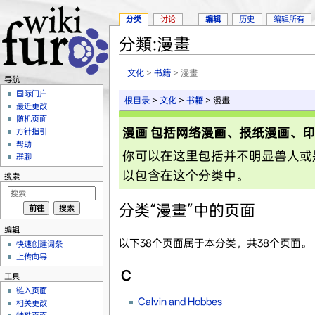
分类
讨论
编辑
历史
编辑所有
分類:漫畫
跳转至：
导航
、
搜索
文化
>
书籍
> 漫畫
导航
国际门户
根目录
>
文化
>
书籍
> 漫畫
最近更改
随机页面
漫画 包括网络漫画、报纸漫画、
方针指引
帮助
你可以在这里包括并不明显兽人或
群聊
以包含在这个分类中。
搜索
分类“漫畫”中的页面
编辑
以下38个页面属于本分类，共38个页面。
快速创建词条
上传向导
C
工具
链入页面
Calvin and Hobbes
相关更改