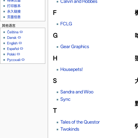
特殊页面
Calvin and Hobbes
打印版本
F
永久链接
页面信息
FCLG
其他语言
Čeština
⇔
G
Dansk
⇔
English
⇔
Gear Graphics
Español
⇔
Polski
⇔
H
Русский
⇔
Housepets!
S
Sandra and Woo
Sync
T
Tales of the Questor
Twokinds