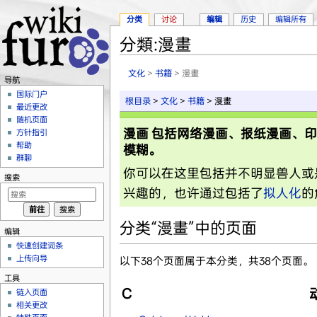
分类
讨论
编辑
历史
编辑所有
分類:漫畫
跳转至：
导航
、
搜索
文化
>
书籍
> 漫畫
导航
国际门户
根目录
>
文化
>
书籍
> 漫畫
最近更改
随机页面
漫画 包括网络漫画、报纸漫画、
方针指引
帮助
模糊。
群聊
你可以在这里包括并不明显兽人或
搜索
兴趣的，也许通过包括了
拟人化
的
分类“漫畫”中的页面
编辑
快速创建词条
上传向导
以下38个页面属于本分类，共38个页面。
工具
C
链入页面
相关更改