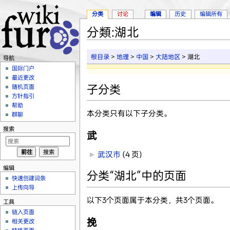
分类
讨论
编辑
历史
编辑所有
分類:湖北
跳转至：
导航
、
搜索
根目录
>
地理
>
中国
>
大陆地区
> 湖北
导航
国际门户
最近更改
子分类
随机页面
方针指引
帮助
本分类只有以下子分类。
群聊
搜索
武
►
武汉市
‎
(4 页)
编辑
分类“湖北”中的页面
快速创建词条
上传向导
以下3个页面属于本分类，共3个页面。
工具
链入页面
挽
相关更改