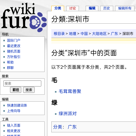
分类
讨论
编辑
历史
编辑所有
分類:深圳市
跳转至：
导航
、
搜索
根目录
>
地理
>
中国
>
大陆地区
>
广东
> 深圳市
导航
国际门户
最近更改
分类“深圳市”中的页面
随机页面
方针指引
帮助
以下2个页面属于本分类，共2个页面。
群聊
搜索
毛
毛茸茸兽聚
编辑
绿
快速创建词条
上传向导
绿洲派对
工具
链入页面
分类
：
广东
相关更改