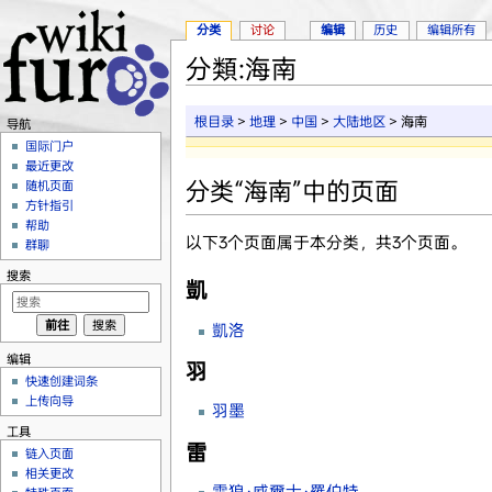
分类
讨论
编辑
历史
编辑所有
分類:海南
跳转至：
导航
、
搜索
根目录
>
地理
>
中国
>
大陆地区
> 海南
导航
国际门户
最近更改
分类“海南”中的页面
随机页面
方针指引
帮助
以下3个页面属于本分类，共3个页面。
群聊
搜索
凱
凱洛
编辑
羽
快速创建词条
上传向导
羽墨
工具
雷
链入页面
相关更改
雷狼·威爾士·羅伯特