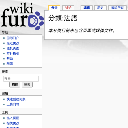
分类
讨论
编辑
历史
编辑所有
分類:法語
跳转至：
导航
、
搜索
本分类目前未包含页面或媒体文件。
导航
国际门户
最近更改
随机页面
方针指引
帮助
群聊
搜索
编辑
快速创建词条
上传向导
工具
链入页面
相关更改