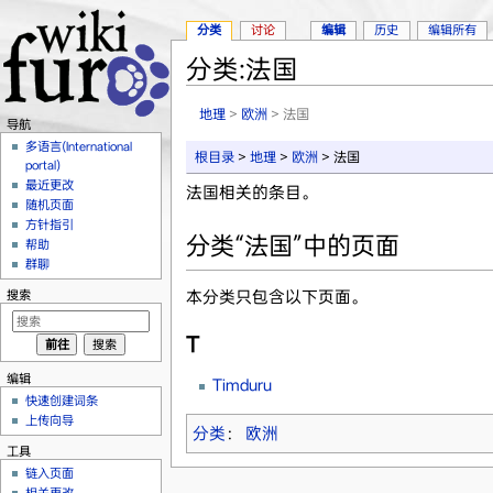
分类
讨论
编辑
历史
编辑所有
分类:法国
跳转至：
导航
、
搜索
地理
>
欧洲
> 法国
导航
多语言(International
根目录
>
地理
>
欧洲
> 法国
portal)
最近更改
法国相关的条目。
随机页面
方针指引
分类“法国”中的页面
帮助
群聊
本分类只包含以下页面。
搜索
T
编辑
Timduru
快速创建词条
上传向导
分类
：
欧洲
工具
链入页面