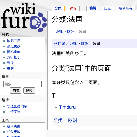
分类
讨论
编辑
历史
编辑所有
分類:法国
跳转至：
导航
、
搜索
地理
>
欧洲
> 法国
导航
国际门户
根目录
>
地理
>
歐洲
> 法国
最近更改
随机页面
法国相关的条目。
方针指引
帮助
分类“法国”中的页面
群聊
搜索
本分类只包含以下页面。
T
编辑
快速创建词条
Timduru
上传向导
分类
：
欧洲
工具
链入页面
相关更改