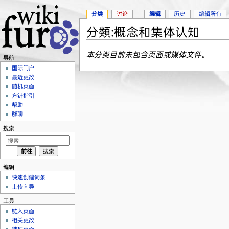
分类
讨论
编辑
历史
编辑所有
分類:概念和集体认知
跳转至：
导航
、
搜索
本分类目前未包含页面或媒体文件。
导航
国际门户
最近更改
随机页面
方针指引
帮助
群聊
搜索
编辑
快速创建词条
上传向导
工具
链入页面
相关更改