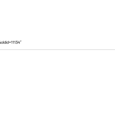
oldid=11134
”