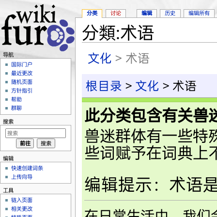
分类
讨论
编辑
历史
编辑所有
分類:术语
跳转至：
导航
、
搜索
文化
> 术语
导航
国际门户
最近更改
随机页面
根目录
>
文化
> 术语
方针指引
帮助
群聊
此分类包含有关兽
搜索
兽迷群体有一些特
些词赋予在词典上
编辑
快速创建词条
上传向导
编辑提示：术语
工具
链入页面
相关更改
在日常生活中，我们