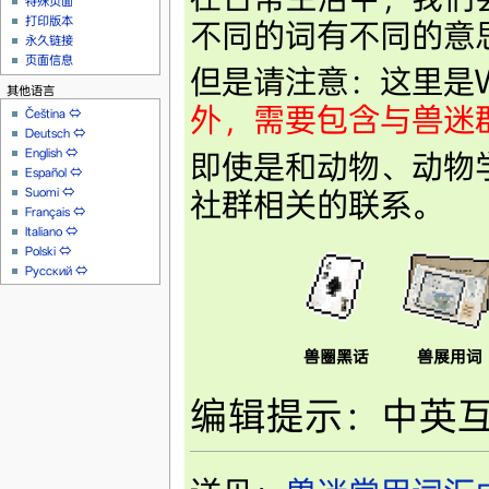
特殊页面
打印版本
不同的词有不同的意
永久链接
页面信息
但是请注意：这里是Wik
其他语言
外，需要包含与兽迷
Čeština
⇔
Deutsch
⇔
English
⇔
即使是和动物、动物
Español
⇔
Suomi
⇔
社群相关的联系。
Français
⇔
Italiano
⇔
Polski
⇔
Русский
⇔
兽圈黑话
兽展用词
编辑提示：中英