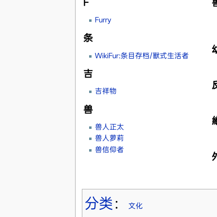
F
Furry
条
WikiFur:条目存档/獸式生活者
吉
吉祥物
兽
兽人正太
兽人萝莉
兽信仰者
分类
：
文化