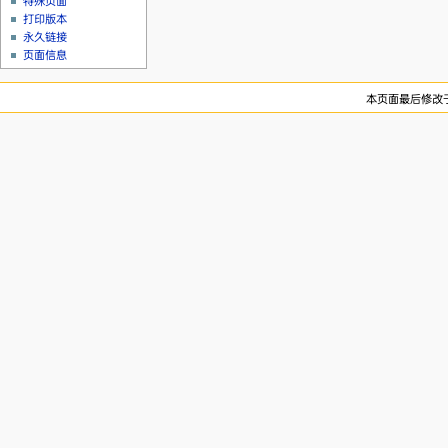
特殊页面
打印版本
永久链接
页面信息
本页面最后修改于20