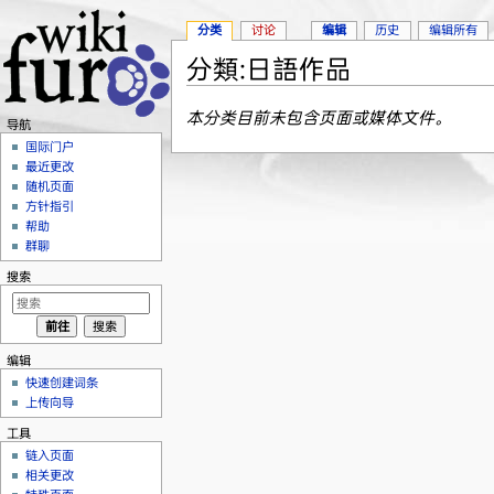
分类
讨论
编辑
历史
编辑所有
分類:日語作品
跳转至：
导航
、
搜索
本分类目前未包含页面或媒体文件。
导航
国际门户
最近更改
随机页面
方针指引
帮助
群聊
搜索
编辑
快速创建词条
上传向导
工具
链入页面
相关更改