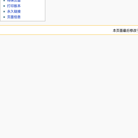
特殊页面
打印版本
永久链接
页面信息
本页面最后修改于20