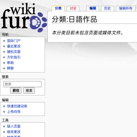
分类
讨论
编辑
历史
编辑所有
分類:日語作品
跳转至：
导航
、
搜索
本分类目前未包含页面或媒体文件。
导航
国际门户
最近更改
随机页面
方针指引
帮助
群聊
搜索
编辑
快速创建词条
上传向导
工具
链入页面
相关更改